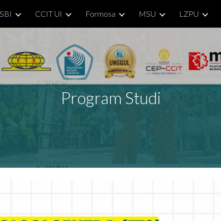
SBI
CCIT UI
Formosa
MSU
LZPU
ip to main content
Skip to navigat
Program Studi