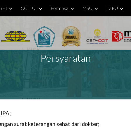
SBI
CCIT UI
Formosa
MSU
LZPU
ip to main content
Skip to navigat
Persyaratan
IPA;
engan surat keterangan sehat dari dokter;