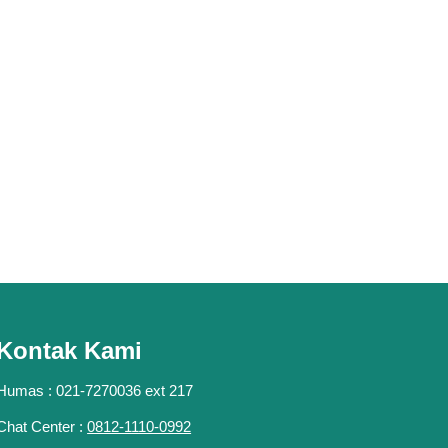
Kontak Kami
Humas : 021-7270036 ext 217
Chat Center :
0812-1110-0992